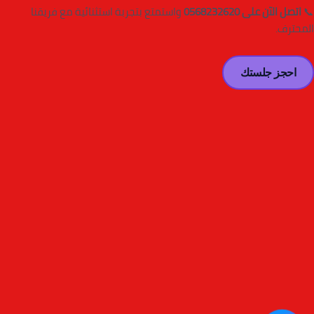
📞
اتصل الآن على 0568232620
واستمتع بتجربة استثنائية مع فريقنا
المحترف.
احجز جلستك