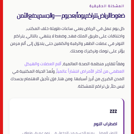
المشكلة الحقيقية
ضغوط الرياض تتراكم يوماً بعد يوم — والجسم يدفع الثمن
كل يوم عمل في الرياض يعني ساعات طويلة خلف المكتب،
واختناقات على طريق الملك فهد، وضغط لا ينتهي. بالتالي، يتراكم
التوتر في عضلات الظهر والرقبة والكتفين حتى يتحوّل إلى ألم مزمن
يؤثر على نومك وتركيزك وصحتك.
وفقاً لتقارير منظمة الصحة العالمية،
آلام العضلات والهيكل
العظمي من أكثر الأمراض انتشاراً عالمياً
، وتُعدّ الحياة المكتبية في
المدن الكبرى من أبرز أسبابها. ومن هنا، فإن تأجيل الاهتمام بجسدك
ليس حلاً، بل تراكم للمشكلة.
💤
اضطراب النوم
التوتر العضلي يمنع الجسم من الدخول في نوم عميق وتعافٍ