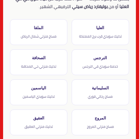
العليا
أو من
بوليفارد رياض سيتي
الترفيهي الشهير.
العليا
الملقا
تدليك سويدي قرب برج المملكة
مساج منزلي شمال الرياض
النرجس
الصحافة
خدمة سويدي في النرجس
تدليك منزلي حي الصحافة
السليمانية
الياسمين
مساج رجالي فوري
تدليك سويدي الياسمين
المروج
العقيق
مساج منزلي المروج
تدليك منزلي العقيق