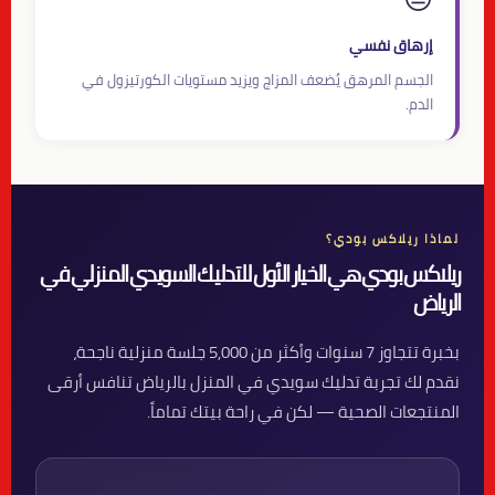
إرهاق نفسي
الجسم المرهق يُضعف المزاج ويزيد مستويات الكورتيزول في
الدم.
لماذا ريلاكس بودي؟
ريلاكس بودي هي الخيار الأول للتدليك السويدي المنزلي في
الرياض
بخبرة تتجاوز 7 سنوات وأكثر من 5,000 جلسة منزلية ناجحة،
نقدم لك تجربة تدليك سويدي في المنزل بالرياض تنافس أرقى
المنتجعات الصحية — لكن في راحة بيتك تماماً.