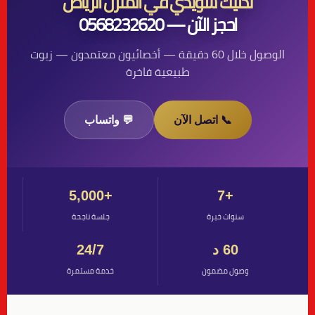
تدليك سويدي في المنزل الرياض
احجز الآن — 0568232620
الوصول خلال 60 دقيقة — أخصائيون معتمدون — زيوت
طبيعية فاخرة
📞 اتصل الآن
💬 واتساب
+5,000
+7
سنوات خبرة
جلسة ناجحة
60 د
24/7
وصول مضمون
خدمة مستمرة