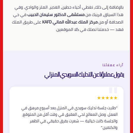
بالإضافة إلى ذلك، نغطي أحياء حطين، الغدير، الملز والوادي. وفي
هذا السياق، قريبك من
مستشفى الدكتور سليمان الحبيب
في حي
الصحافة أو من
مركز الملك عبدالله المالي KAFD
على طريق الملك
فهد — خدمتنا تصلك في كلا الموقعين.
آراء عملائنا
يقول عملاؤنا عن التدليك السويدي المنزلي
★★★★★
"طلبت جلسة تدليك سويدي في المنزل بعد أسبوع مرهق في
العمل. وصل المعالج لحي العقيق في وقت أقل من المتوقع،
والجلسة كانت خيالية — شعرت بفرق حقيقي في الظهر
والكتفين."