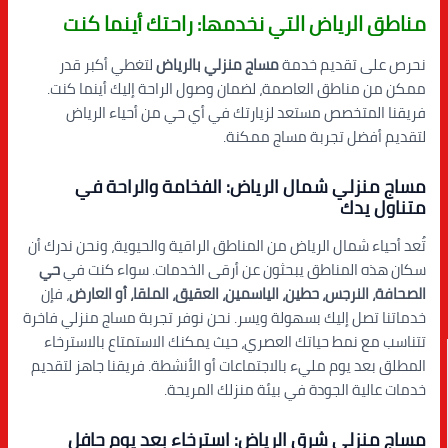
مناطق الرياض التي نخدمها: راحتك أينما كنت
نحرص على تقديم خدمة
مساج منزلي بالرياض
لتغطي أكبر قدر
ممكن من مناطق العاصمة، لضمان وصول الراحة إليك أينما كنت.
فريقنا المتخصص مستعد لزيارتك في أي حي من أحياء الرياض
لتقديم أفضل تجربة مساج ممكنة.
مساج منزلي شمال الرياض: الفخامة والراحة في
متناول يدك
تُعد أحياء شمال الرياض من المناطق الراقية والحيوية، ونحن ندرك أن
سكان هذه المناطق يبحثون عن أرقى الخدمات. سواء كنت في
حي
الصحافة، النرجس، حطين، الياسمين، العقيق، الملقا، أو العارض
، فإن
خدماتنا تصل إليك بسهولة ويسر. نحن نوفر تجربة مساج منزلي فاخرة
تتناسب مع نمط حياتك العصري، حيث يمكنك الاستمتاع بالاسترخاء
المطلق بعد يوم مليء بالاجتماعات أو الأنشطة. فريقنا جاهز لتقديم
خدمات عالية الجودة في بيئة منزلك المريحة.
مساج منزلي شرق الرياض: استرخاء بعد يوم حافل