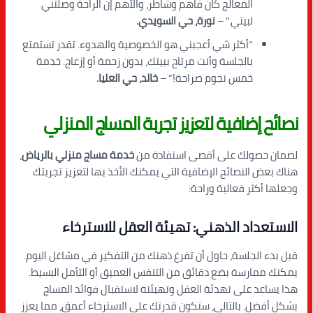
المعالج كان فاهم وشاطر، والأهم إن الراحة وصلتني
لبيتي.” –
نورة، حي السويدي.
“أكثر شي أعجبني هو الخصوصية والهدوء. تقدر تستمتع
بالجلسة وأنت مرتاح ببيتك، بدون زحمة أو إزعاج. خدمة
خمس نجوم صراحة!” –
خالد، حي العليا.
نصائح إضافية لتعزيز تجربة المساج المنزلي
لضمان حصولك على أقصى استفادة من
خدمة مساج منزلي بالرياض
،
هناك بعض النصائح الإضافية التي يمكنك الأخذ بها لتعزيز تجربتك
وجعلها أكثر فعالية وراحة:
الاستعداد الذهني: تهيئة العقل للاسترخاء
قبل بدء الجلسة، حاول أن تفرغ ذهنك من التفكير في مشاغل اليوم.
يمكنك ممارسة بضع دقائق من التنفس العميق أو التأمل البسيط.
هذا يساعد على تهدئة العقل وتهيئته لاستقبال فوائد المساج
بشكل أفضل. بالتالي، ستكون قدرتك على الاسترخاء أعمق، مما يعزز