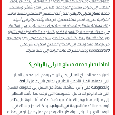
ضغوط العمل والتزامات الحياة، ولكنه يجد صعوبة في تخصيص وقت
للذهاب إلى مراكز المساج المزدحمة. هنا يأتي الحل الأمثل والمبتكر:
خدمة مساج منزلي بالرياض
. تخيل أنك تستطيع الاستمتاع بجلسة تدليك
احترافية على يد أمهر المتخصصين، كل ذلك وأنت مرتاح في أجواء
بيتك الهادئة والمألوفة. هذه الخدمة لم تعد رفاهية، بل هي استثمار
في صحتك الجسدية والنفسية، تضمن لك تجديد الطاقة وتخفيف التوتر
دون عناء الانتقال. لذا، إذا كنت تبحث عن استرخاء حقيقي وتجربة فريدة
من نوعها، فقد وصلت إلى المكان الصحيح. اتصل بنا الآن على
0568232620
ودعنا نحضر لك عالم الراحة إلى عتبة منزلك.
لماذا تختار خدمة مساج منزلي بالرياض؟
اختيار خدمة المساج المنزلي في الرياض يقدم لك باقة من المزايا
التي تجعلها الخيار الأفضل للكثيرين. بدايةً، يأتي عامل
الراحة
والخصوصية
على رأس القائمة. فبدلاً من التنقل إلى صالونات المساج
التي قد لا توفر لك كامل الخصوصية التي ترغب بها، يأتيك المعالج
إلى منزلك، مما يوفر لك بيئة مريحة وخاصة تمامًا. علاوة على ذلك،
توفر هذه الخدمة
المرونة في المواعيد
. يمكنك حجز جلستك في
الوقت الذي يناسبك، سواء كان ذلك بعد يوم عمل طويل أو في عطلة