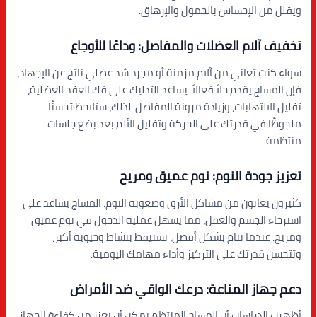
ويقلل من الإحساس بالخمول والإرهاق.
تخفيف آلام العضلات والمفاصل: وداعًا للأوجاع
سواء كنت تعاني من آلام مزمنة أو مجرد شد عضلي ناتج عن الإجهاد،
فإن المساج يقدم حلاً فعالاً. يساعد التدليك على فك العقد العضلية،
تقليل الالتهابات، وزيادة مرونة المفاصل. لذلك، ستلاحظ تحسنًا
ملحوظًا في قدرتك على الحركة وتقليل الألم بعد بضع جلسات
منتظمة.
تعزيز جودة النوم: نوم عميق ومريح
كثيرون يعانون من مشاكل الأرق وصعوبة النوم. المساج يساعد على
استرخاء الجسم والعقل، مما يسهل عملية الدخول في نوم عميق
ومريح. عندما تنام بشكل أفضل، تستيقظ بنشاط وحيوية أكبر،
وتتحسن قدرتك على التركيز وأداء مهامك اليومية.
دعم جهاز المناعة: درعك الواقي ضد الأمراض
أظهرت الدراسات أن المساج المنتظم يمكن أن يعزز من كفاءة الجهاز