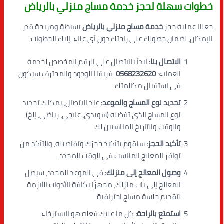
خطوات سهلة لحجز خدمة مساج منزلي بالرياض
جعلنا عملية حجز
خدمة مساج منزلي بالرياض
بسيطة ومريحة قدر
الإمكان، لضمان حصولك على راحتك دون أي عناء. إليك الخطوات:
الاتصال بنا:
ابدأ بالاتصال على الرقم المخصص لخدمة
العملاء:
0568232620
. فريقنا الودود والمحترف سيكون
في استقبال مكالمتك.
تحديد نوع المساج والموعد:
عند الاتصال، يمكنك تحديد
نوع المساج الذي تفضله (سويدي، علاجي، رياضي، إلخ)
والوقت والتاريخ المناسبين لك.
تأكيد الحجز:
سنقوم بتأكيد حجزك وتفاصيله، والتأكد من
توافر المعالج المناسب في الوقت المحدد.
وصول المعالج إلى منزلك:
في الموعد المحدد، سيصل
المعالج إلى باب منزلك، مجهزًا بكافة الأدوات اللازمة
لتقديم جلسة مساج احترافية.
استمتع بالراحة:
كل ما عليك فعله هو الاسترخاء