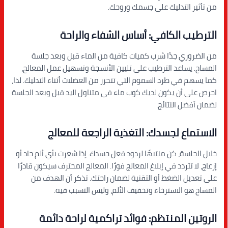
من تأثير التدليك على جسمك وروحك.
الترطيب الكافي: أساس الشفاء والراحة
من الضروري جدًا شرب كميات كافية من الماء قبل وبعد جلسة
المساج. يساعد الترطيب على تليين الأنسجة وتسهيل عمل المعالج،
كما يسهم في طرد السموم التي تتحرر من العضلات أثناء التدليك. لذا،
احرص على أن يكون لديك كوب ماء في متناول اليد قبل وبعد الجلسة
لضمان أفضل النتائج.
الاستماع لجسدك: التغذية الراجعة للمعالج
خلال الجلسة، كن منتبهًا لردود فعل جسدك. إذا شعرت بأي ألم حاد أو
إزعاج، لا تتردد في إبلاغ المعالج فورًا. المعالج المحترف سيكون قادرًا
على تعديل الضغط أو التقنية لضمان راحتك. تذكر أن الهدف من
المساج هو الاسترخاء وتخفيف الألم، وليس التسبب فيه.
الروتين المنتظم: فوائد تراكمية لراحة دائمة