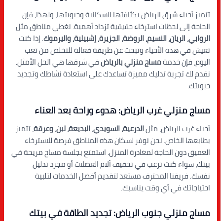
تتميز أحياء شرق الرياض بكثافتها السكانية وحيويتها، ولهذا، فإن
الحاجة إلى لحظات استرخاء حقيقية تزداد أهمية. نغطي مناطق مثل
الروابي، الريان، النسيم، الروضة، الجزيرة، إشبيلية، واليرموك
. إذا كنت
تعيش في هذه الأحياء وتبحث عن طريقة فعالة للتخلص من تعب
اليوم، فإن خدمة
مساج منزلي بالرياض
في شرقها هي الحل الأمثل.
نقدم لك تجربة تدليك مميزة تساعدك على استعادة نشاطك وتجديد
حيويتك.
مساج منزلي غرب الرياض: هدوء وراحة بعد العناء
أحياء غرب الرياض، مثل
الدرعية، السويدي، البديعة، لبن، وعرقة
، تتميز
بطابعها الخاص. نحن نوفر لسكان هذه المناطق فرصة للاسترخاء
العميق دون الحاجة لمغادرة المنزل. استمتع بجلسة مساج مريحة في
بيتك، سواء كنت ترغب في تخفيف آلام العضلات أو مجرد تدليل
نفسك. فريقنا المحترف مستعد لتقديم أفضل الخدمات لتلبية
احتياجاتك في أي وقت يناسبك.
مساج منزلي جنوب الرياض: تجديد الطاقة في بيتك