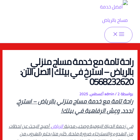
Main
Post
خطي
Menu
لى
navigation
لمحتوى
راحة تامة مع خدمة مساج منزلي
بالرياض – استرخِ في بيتك | اتصل الآن:
0568232620
بواسطة
2 أغسطس، 2025
/
admin
راحة تامة مع خدمة مساج منزلي بالرياض – استرخِ،
تجدد، وعِش الرفاهية في بيتك!
في زحمة الحياة اليومية وصخب مدينة
الرياض
، أصبح البحث عن لحظات
من الهدوء والاسترخاء ضرورة ملحة. كثير منا يحلم بالهروب من