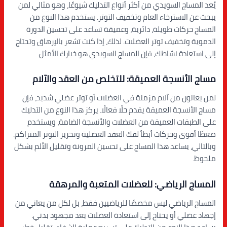
يُعد المساج السويدي من أكثر أنواع التدليك شيوعًا، وهو مثالي لمن
يبحث عن الاسترخاء العام وتخفيف التوتر. يستخدم هذا النوع من
المساج حركات طويلة، دائرية، وعميقة تساعد على تحسين الدورة
الدموية وتخفيف توتر العضلات. لذلك، إذا كنت تشعر بالإرهاق وتحتاج
إلى استعادة نشاطك، فإن المساج السويدي هو خيارك الأمثل.
مساج الأنسجة العميقة: للتخلص من العقد والآلام
لمن يعانون من آلام مزمنة في العضلات أو توتر عضلي شديد، فإن
مساج الأنسجة العميقة يقدم حلًا فعالًا. يركز هذا النوع من التدليك
على الطبقات العميقة من العضلات والأنسجة الضامة، ويستخدم
ضغطًا أقوى وحركات أبطأ لفك العقد العضلية وتحرير التوتر المتراكم.
وبالتالي، يساعد هذا المساج على تحسين المرونة وتقليل الألم بشكل
ملحوظ.
المساج الرياضي: للعضلات المتعبة والمرهقة
المساج الرياضي ليس مخصصًا للرياضيين فقط، بل لكل من يعاني من
إجهاد عضلي أو يحتاج إلى استعادة العضلات بعد مجهود بدني.