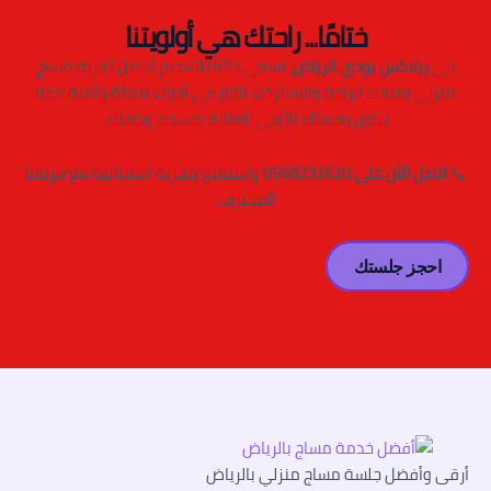
ختامًا... راحتك هي أولويتنا
في
ريلاكس بودي الرياض
، نسعى دائمًا لتقديم أفضل تجربة مساج
منزلي تمنحك الراحة والاسترخاء التام في أجواء هادئة وآمنة. دعنا
نكون وجهتك الأولى للعناية بجسدك وذهنك.
📞
اتصل الآن على 0568232620
واستمتع بتجربة استثنائية مع فريقنا
المحترف.
احجز جلستك
أرقى وأفضل جلسة مساج منزلي بالرياض