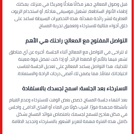
قبل وصول المعالج، جهز مكانًا هادئًا ومريحًا في منزلك. يمكنك
إطفاء الأنوار الساطعة، تشغيل موسيقى هادئة، أو استخدام الزيوت
العطرية لنشر رائحة مهدئة. هذه التحضيرات البسيطة تساعد على
خلق أجواء مثالية للاسترخاء وتعميق تجربة المساج.
التواصل المفتوح مع المعالج: راحتك هي الأهم
لا تتراحى في التواصل مع المعالج أثناء الجلسة. أخبره عن أي مناطق
تشعر فيها بالألم أو الضغط الزائد، أو إذا كنت تفضل قوة معينة
للتدليك. هذا التواصل يساعد المعالج على تعديل الجلسة لتناسب
احتياجاتك تمامًا، مما يضمن لك أقصى درجات الراحة والاستفادة.
الاسترخاء بعد الجلسة: اسمح لجسدك بالاستفادة
بعد انتهاء جلسة المساج، خصص بعض الوقت للاسترخاء وعدم القيام
بأنشطة مجهدة فورًا. اشرب كوبًا من الماء أو الشاي الدافئ، واجلس
في مكان هادئ لتسمح لجسمك بامتصاص فوائد المساج بشكل
كامل. هذه الفترة مهمة لتعزيز الشعور بالاسترخاء وتجديد الطاقة.