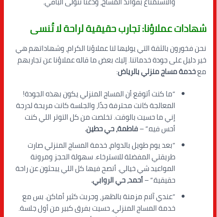
والاستمتاع بفوائد المساج، ودعنا نتولى الباقي.
شهادات عملاؤنا: تجارب حقيقية لراحة لا تُنسى
نحن فخورون بالثقة التي يوليها لنا عملاؤنا الكرام، وشهاداتهم هي
خير دليل على جودة خدماتنا. إليك بعض ما قاله عملاؤنا عن تجاربهم
مع
خدمة مساج منزلي بالرياض
:
“ما كنت أتوقع أن المساج المنزلي يكون بهذه الجودة!
المعالجة كانت محترفة جدًا، والجلسة كانت مريحة لدرجة
إني ما حسيت بالوقت. تخلصت من كل التوتر اللي كنت
أحس فيه.” –
فاطمة، حي حطين.
“بعد يوم طويل بالدوام، خدمة المساج المنزلي صارت
طريقتي المفضلة للاسترخاء. سهولة الحجز ومرونة
المواعيد شي خيالي. أنصح فيها كل اللي يبحثون عن راحة
حقيقية.” –
أحمد، حي الروابي.
“عندي آلام مزمنة بالظهر، وجربت كثير أماكن. بس مع
خدمة المساج المنزلي، حسيت بفرق كبير من أول جلسة.