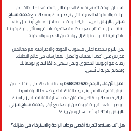
لقد حان الوقت لتمنح نفسك الهدية التي تستحقها – لحظات من
الراحة والاسترخاء العميق التي تجدد روحك وجسدك. مع
خدمة مساج
منزلي بالرياض
، لم يعد عليك البحث عن مراكز المساج أو تحمل عناء
التنقل. كل ما تحتاجه هو مكالمة هاتفية واحدة، وسنأتي إليك بخبرتنا
واحترافيتنا لنحول منزلك إلى واحة من الهدوء والسكينة.
نحن نلتزم بتقديم أعلى مستويات الجودة والاحترافية، مع معالجين
مدربين على أحدث التقنيات وأفضل الممارسات في عالم التدليك.
رضاك هو أولويتنا القصوى، ونحن نسعى دائمًا لتجاوز توقعاتك
وتقديم تجربة لا تُنسى.
اتصل الآن على الرقم: 0568232620
ودعنا نساعدك على التخلص من
التوتر، تخفيف الآلام، وتجديد طاقتك. لا تدع ضغوط الحياة تسيطر
عليك، فجسدك وعقلك يستحقان هذه العناية الفائقة. احجز جلستك
اليوم واستعد لتجربة فريدة من نوعها مع أرقى
خدمة مساج منزلي
بالرياض
. راحتك تبدأ من هنا، ومن بيتك!
هل أنت مستعد لتجربة أقصى درجات الراحة والاسترخاء في منزلك؟