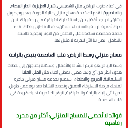
في أحياء جنوب الرياض، مثل
الشميسي، شبرا، العزيزية، الدار البيضاء،
والمنصورة
، نقدم لك خدمة مساج منزلي عالية الجودة. بعد يوم طويل
وشاق، لا يوجد أفضل من جلسة تدليك احترافية في راحة بيتك. نحن
ندرك أهمية الراحة والاسترخاء لسكان هذه المناطق، ولذلك نقدم
خدمة مخصصة تساعدك على التخلص من التوتر وتجديد طاقتك
بالكامل. اتصل بنا الآن لتجربة لا مثيل لها.
مساج منزلي وسط الرياض: قلب العاصمة ينبض بالراحة
وسط الرياض هو مركز النشاط والأعمال، وسكانه يحتاجون إلى لحظات
هدوء أكثر من أي وقت مضى. نغطي أحياء مثل
الملز، العليا،
السليمانية، المربع، والبطحاء
. استمتع بخدمة مساج منزلي فاخرة
تمنحك فرصة للاسترخاء العميق وتجديد النشاط بعد يوم عمل طويل.
نحن نأتي إليك بالراحة والاحترافية، لنوفر لك تجربة تدليك فريدة في
قلب العاصمة.
فوائد لا تُحصى للمساج المنزلي: أكثر من مجرد
رفاهية