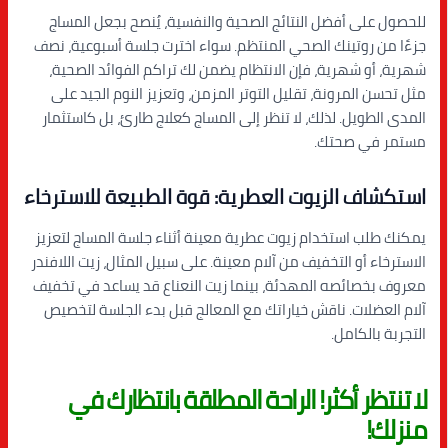
للحصول على أفضل النتائج الصحية والنفسية، يُنصح بجعل المساج
جزءًا من روتينك الصحي المنتظم. سواء اخترت جلسة أسبوعية، نصف
شهرية، أو شهرية، فإن الانتظام يضمن لك تراكم الفوائد الصحية،
مثل تحسن المرونة، تقليل التوتر المزمن، وتعزيز النوم الجيد على
المدى الطويل. لذلك، لا تنظر إلى المساج كعلاج طارئ، بل كاستثمار
مستمر في صحتك.
استكشاف الزيوت العطرية: قوة الطبيعة للاسترخاء
يمكنك طلب استخدام زيوت عطرية معينة أثناء جلسة المساج لتعزيز
الاسترخاء أو التخفيف من آلام معينة. على سبيل المثال، زيت اللافندر
معروف بخصائصه المهدئة، بينما زيت النعناع قد يساعد في تخفيف
آلام العضلات. ناقش خياراتك مع المعالج قبل بدء الجلسة لتخصيص
التجربة بالكامل.
لا تنتظر أكثر! الراحة المطلقة بانتظارك في
منزلك!