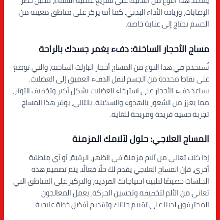
يساعد هذا النوع من التدليك على تسريع عملية الشفاء، تقليل خطر
الإصابات، وزيادة الأداء البدني. كما أنه يركز على مناطق معينة من
الجسم تحتاج إلى عناية خاصة.
مساج الأحجار الساخنة: دفء يغمر جسدك بالراحة
تُستخدم في هذا النوع من المساج أحجار البازلت الساخنة، والتي توضع
على نقاط محددة من الجسم لنقل الدفء العميق إلى العضلات.
يساعد دفء الأحجار على استرخاء العضلات بشكل أكبر وتخفيف التوتر،
مما يعزز من الشعور بالهدوء والسكينة. بالتالي، يوفر هذا المساج
تجربة حسية فريدة ومريحة للغاية.
المساج العلاجي: حلول لآلامك المزمنة
إذا كنت تعاني من آلام مزمنة في الظهر، الرقبة، أو أي منطقة
أخرى، فإن المساج العلاجي يقدم لك حلًا فعالًا. يتم تصميم هذه
الجلسات خصيصًا لتلبية احتياجاتك الفردية، والتركيز على المناطق التي
تعاني من الألم لتخفيفه وتحسين الحركة. يعمل المعالجون
المحترفون لدينا على تقييم حالتك وتقديم أفضل خطة علاجية.