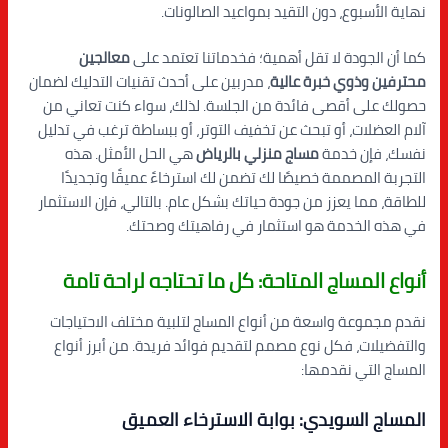
نهاية الأسبوع، دون التقيد بمواعيد الصالونات.
كما أن الجودة لا تقل أهمية؛ فخدماتنا تعتمد على
معالجين
محترفين وذوي خبرة عالية
، مدربين على أحدث تقنيات التدليك لضمان
حصولك على أقصى فائدة من الجلسة. لذلك، سواء كنت تعاني من
آلام العضلات، أو تبحث عن تخفيف التوتر، أو ببساطة ترغب في تدليل
نفسك، فإن خدمة
مساج منزلي بالرياض
هي الحل الأمثل. هذه
التجربة المصممة خصيصًا لك تضمن لك استرخاءً عميقًا وتجديدًا
للطاقة، مما يعزز من جودة حياتك بشكل عام. بالتالي، فإن الاستثمار
في هذه الخدمة هو استثمار في رفاهيتك وصحتك.
أنواع المساج المتاحة: كل ما تحتاجه لراحة تامة
نقدم مجموعة واسعة من أنواع المساج لتلبية مختلف الاحتياجات
والتفضيلات، فكل نوع مصمم لتقديم فوائد فريدة. من أبرز أنواع
المساج التي نقدمها:
المساج السويدي: بوابة الاسترخاء العميق