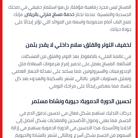
المساج ليس مجرد رفاهية مؤقتة، بل هو استثمار حقيقي في صحتك
الجسدية والنفسية. عندما تختار
خدمة مساج منزلي بالرياض
، فإنك
تفتح الباب أمام مجموعة واسعة من الفوائد التي تؤثر إيجابًا على
جودة حياتك:
تخفيف التوتر والقلق: سلام داخلي لا يقدر بثمن
في عالمنا المليء بالضغوط، يعد التوتر والقلق من المشكلات
الشائعة. المساج يعمل على تحفيز إفراز هرمونات السعادة مثل
الإندورفينات والسيروتونين، مما يساعد على تهدئة الجهاز العصبي
وتقليل مستويات التوتر. بالتالي، تشعر بالسكينة والهدوء بعد كل
جلسة، مما ينعكس إيجابًا على مزاجك اليومي.
تحسين الدورة الدموية: حيوية ونشاط مستمر
حركات التدليك تساهم بشكل فعال في تحسين تدفق الدم في
الجسم، مما يعني وصول الأكسجين والمغذيات بشكل أفضل إلى
الخلايا والأنسجة. هذا التحسين في الدورة الدموية يساهم في إزالة
السموم من الجسم بشكل أسرع، وبالتالي تشعر بالنشاط والحيوية،