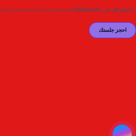
📞
اتصل الآن على 0568232620
واستمتع بتجربة استثنائية مع فريقنا 
احجز جلستك