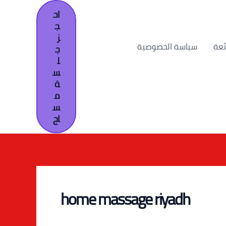
اح
ج
ز
ئعة
سياسة الخصوصية
ج
ل
س
ة
م
س
اج
home massage riyadh