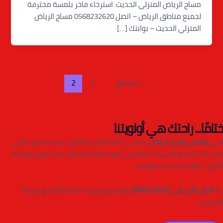
مساج الرياض المنزلي الحديث: استرخاء فاخر بلمسة محترفة
لجميع مناطق الرياض – اتصل 0568232620 مساج الرياض
المنزلي الحديث – بوابتك […]
→
السابق
1
2
ختامًا... راحتك هي أولويتنا
في
ريلاكس بودي الرياض
، نسعى دائمًا لتقديم أفضل تجربة مساج منزلي
تمنحك الراحة والاسترخاء التام في أجواء هادئة وآمنة. دعنا نكون وجهتك
الأولى للعناية بجسدك وذهنك.
📞
اتصل الآن على 0568232620
واستمتع بتجربة استثنائية مع فريقنا
المحترف.