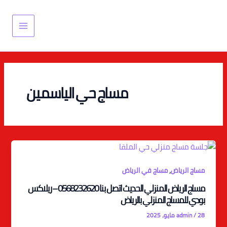
Post
خطي
Main
لى
pagination
Menu
لمحتوى
مساج حي الياسمين
,
مساج الرياض
مساج في الرياض
مساج الرياض المنزلي الحديث اتصل بنا 0568232620 – ريلاكس
بودي للمساج المنزلي بالرياض
28 مايو، 2025
/
admin