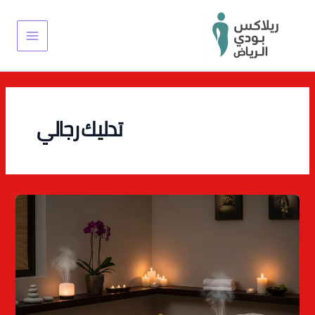
خطي
Main
لى
Menu
لمحتوى
تدليك رجالي