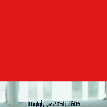
ختامًا... راحتك هي أولويتنا