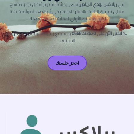
في
ريلاكس بودي الرياض
، نسعى دائمًا لتقديم أفضل تجربة مساج
منزلي تمنحك الراحة والاسترخاء التام في أجواء هادئة وآمنة. دعنا
نكون وجهتك الأولى للعناية بجسدك وذهنك.
📞
اتصل الآن على 0568232620
واستمتع بتجربة استثنائية مع فريقنا
المحترف.
احجز جلستك