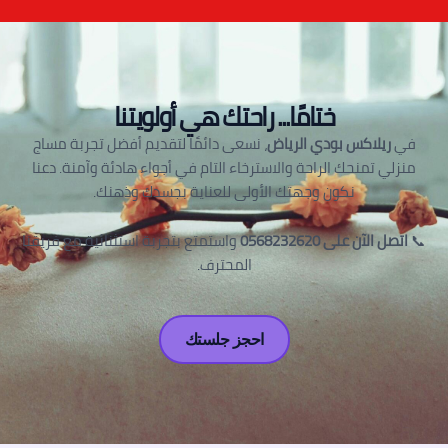
ختامًا... راحتك هي أولويتنا
في
ريلاكس بودي الرياض
، نسعى دائمًا لتقديم أفضل تجربة مساج
منزلي تمنحك الراحة والاسترخاء التام في أجواء هادئة وآمنة. دعنا
نكون وجهتك الأولى للعناية بجسدك وذهنك.
📞
اتصل الآن على 0568232620
واستمتع بتجربة استثنائية مع فريقنا
المحترف.
احجز جلستك