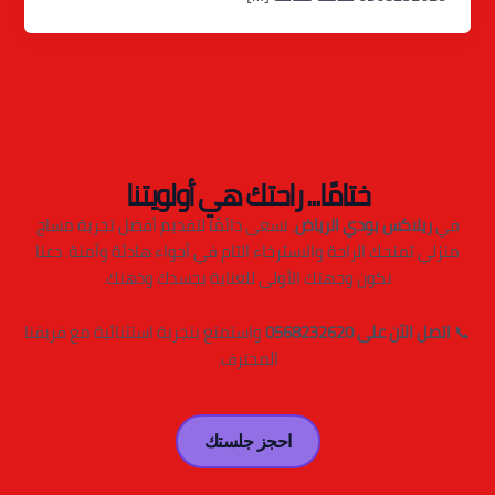
ختامًا... راحتك هي أولويتنا
في
ريلاكس بودي الرياض
، نسعى دائمًا لتقديم أفضل تجربة مساج
منزلي تمنحك الراحة والاسترخاء التام في أجواء هادئة وآمنة. دعنا
نكون وجهتك الأولى للعناية بجسدك وذهنك.
📞
اتصل الآن على 0568232620
واستمتع بتجربة استثنائية مع فريقنا
المحترف.
احجز جلستك