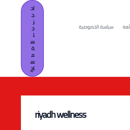
اح
ج
ز
ئعة
سياسة الخصوصية
ج
ل
س
ة
م
س
اج
riyadh wellness