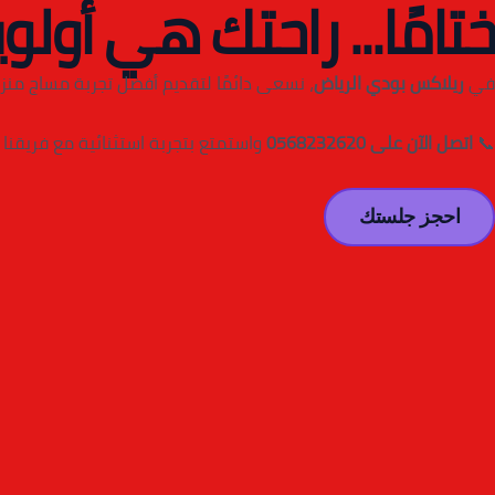
ختامًا... راحتك هي أولوي
في
ريلاكس بودي الرياض
، نسعى دائمًا لتقديم أفضل تجربة مساج منزل
📞
اتصل الآن على 0568232620
واستمتع بتجربة استثنائية مع فريقنا 
احجز جلستك