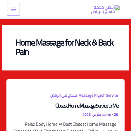
خطي
Main
لى
Menu
لمحتوى
Home Massage for Neck & Back
Pain
,
Massage Riyadh Service
مساج في الرياض
Closest Home Massage Service to Me
29 مارس، 2026
/
admin
Relax Body Home ↩️ Best Closest Home Massage