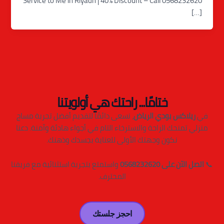
Service to Me in Riyadh | 40% Discount – Call 0568232620
[…]
ختامًا... راحتك هي أولويتنا
في
ريلاكس بودي الرياض
، نسعى دائمًا لتقديم أفضل تجربة مساج
منزلي تمنحك الراحة والاسترخاء التام في أجواء هادئة وآمنة. دعنا
نكون وجهتك الأولى للعناية بجسدك وذهنك.
📞
اتصل الآن على 0568232620
واستمتع بتجربة استثنائية مع فريقنا
المحترف.
احجز جلستك