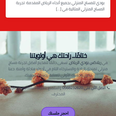
بودي للمساج المنزلي بجميع أنحاء الرياض المقدمة: تجربة
المساج المنزلي المثالية في […]
ختامًا... راحتك هي أولويتنا
في
ريلاكس بودي الرياض
، نسعى دائمًا لتقديم أفضل تجربة مساج
منزلي تمنحك الراحة والاسترخاء التام في أجواء هادئة وآمنة. دعنا
نكون وجهتك الأولى للعناية بجسدك وذهنك.
📞
اتصل الآن على 0568232620
واستمتع بتجربة استثنائية مع فريقنا
المحترف.
احجز جلستك