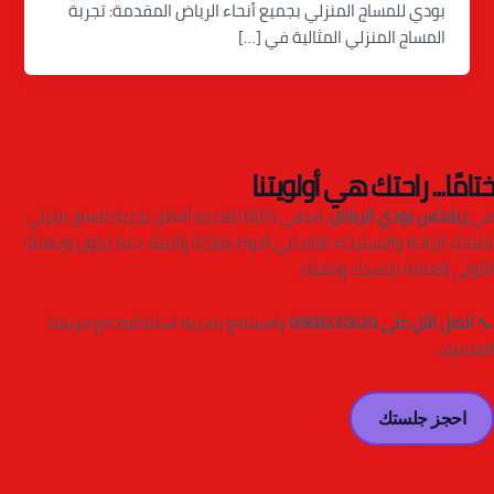
بودي للمساج المنزلي بجميع أنحاء الرياض المقدمة: تجربة
المساج المنزلي المثالية في […]
ختامًا... راحتك هي أولويتنا
في
ريلاكس بودي الرياض
، نسعى دائمًا لتقديم أفضل تجربة مساج منزلي
تمنحك الراحة والاسترخاء التام في أجواء هادئة وآمنة. دعنا نكون وجهتك
الأولى للعناية بجسدك وذهنك.
📞
اتصل الآن على 0568232620
واستمتع بتجربة استثنائية مع فريقنا
المحترف.
احجز جلستك