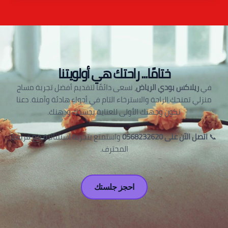
ختامًا... راحتك هي أولويتنا
في
ريلاكس بودي الرياض
، نسعى دائمًا لتقديم أفضل تجربة مساج
منزلي تمنحك الراحة والاسترخاء التام في أجواء هادئة وآمنة. دعنا
نكون وجهتك الأولى للعناية بجسدك وذهنك.
📞
اتصل الآن على 0568232620
واستمتع بتجربة استثنائية مع فريقنا
المحترف.
احجز جلستك