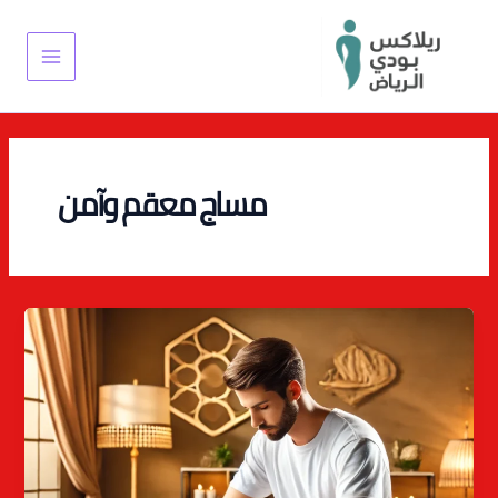
خطي
Main
لى
Menu
لمحتوى
مساج معقم وآمن