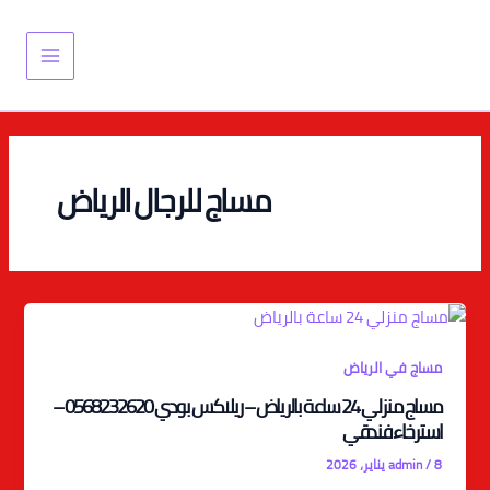
خطي
Main
لى
Menu
لمحتوى
مساج للرجال الرياض
مساج في الرياض
مساج منزلي 24 ساعة بالرياض – ريلاكس بودي 0568232620 –
استرخاء فندقي
8 يناير، 2026
/
admin