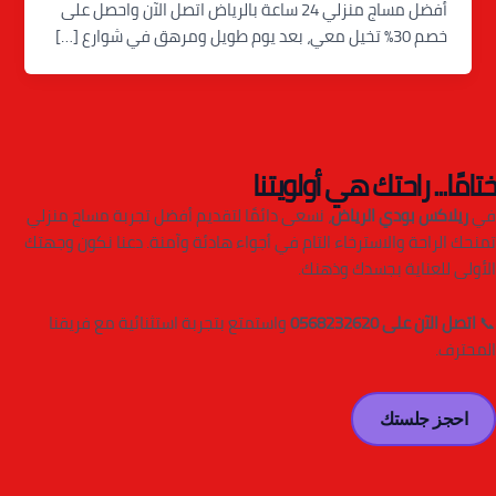
أفضل مساج منزلي 24 ساعة بالرياض اتصل الآن واحصل على
خصم 30% تخيل معي، بعد يوم طويل ومرهق في شوارع […]
ختامًا... راحتك هي أولويتنا
في
ريلاكس بودي الرياض
، نسعى دائمًا لتقديم أفضل تجربة مساج منزلي
تمنحك الراحة والاسترخاء التام في أجواء هادئة وآمنة. دعنا نكون وجهتك
الأولى للعناية بجسدك وذهنك.
📞
اتصل الآن على 0568232620
واستمتع بتجربة استثنائية مع فريقنا
المحترف.
احجز جلستك