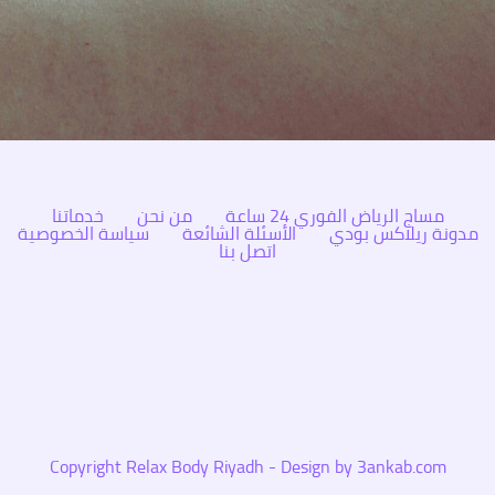
مساج الرياض الفوري 24 ساعة
من نحن
خدماتنا
مدونة ريلاكس بودي
الأسئلة الشائعة
سياسة الخصوصية
اتصل بنا
Copyright Relax Body Riyadh - Design by 3ankab.com