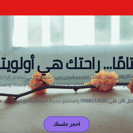
امًا... راحتك هي أولويتن
 الرياض
، نسعى دائمًا لتقديم أفضل تجربة مساج منزلي تمنحك الراحة و
 أجواء هادئة وآمنة. دعنا نكون وجهتك الأولى للعناية بجسدك وذهنك
ل الآن على 0568232620
واستمتع بتجربة استثنائية مع فريقنا المح
احجز جلستك