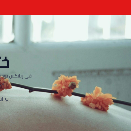
خت
في
ريلاكس بودي
في
📞
اتص