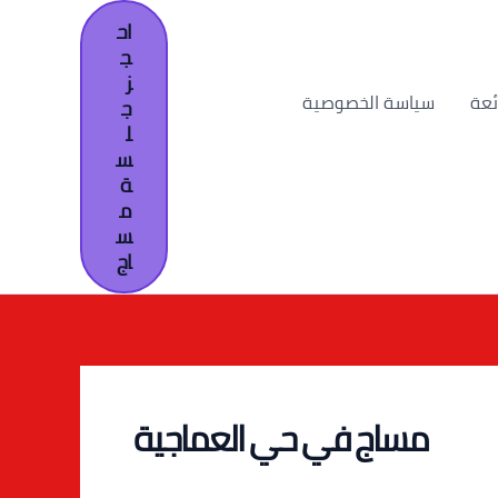
اح
ج
ز
ئعة
سياسة الخصوصية
ج
ل
س
ة
م
س
اج
مساج في حي العماجية