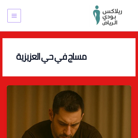
خطي
Main
لى
Menu
لمحتوى
مساج في حي العزيزية