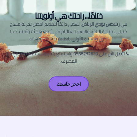
ختامًا... راحتك هي أولويتنا
في
ريلاكس بودي الرياض
، نسعى دائمًا لتقديم أفضل تجربة مساج
منزلي تمنحك الراحة والاسترخاء التام في أجواء هادئة وآمنة. دعنا
نكون وجهتك الأولى للعناية بجسدك وذهنك.
📞
اتصل الآن على 0568232620
واستمتع بتجربة استثنائية مع فريقنا
المحترف.
احجز جلستك