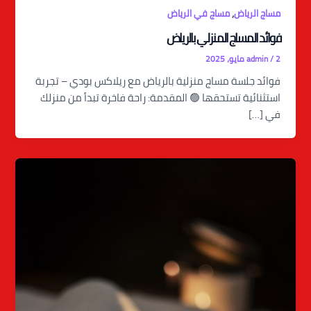
,
مساج الرياض
مساج في الرياض
فوائد المساج المنزلي بالرياض
2 مايو، 2025
/
admin
فوائد جلسة مساج منزلية بالرياض مع ريلاكس بودي – تجربة
استثنائية تستحقها 🟢 المقدمة: راحة فاخرة تبدأ من منزلك
في […]