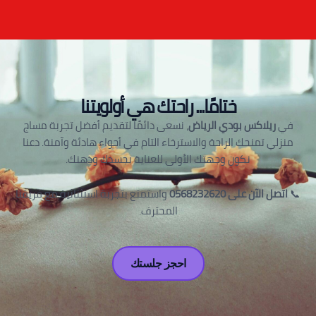
ختامًا... راحتك هي أولويتنا
في
ريلاكس بودي الرياض
، نسعى دائمًا لتقديم أفضل تجربة مساج
منزلي تمنحك الراحة والاسترخاء التام في أجواء هادئة وآمنة. دعنا
نكون وجهتك الأولى للعناية بجسدك وذهنك.
📞
اتصل الآن على 0568232620
واستمتع بتجربة استثنائية مع فريقنا
المحترف.
احجز جلستك