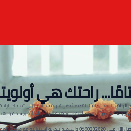
امًا... راحتك هي أولويتن
 الرياض
، نسعى دائمًا لتقديم أفضل تجربة مساج منزلي تمنحك الراحة و
 أجواء هادئة وآمنة. دعنا نكون وجهتك الأولى للعناية بجسدك وذهنك
ل الآن على 0568232620
واستمتع بتجربة استثنائية مع فريقنا المح