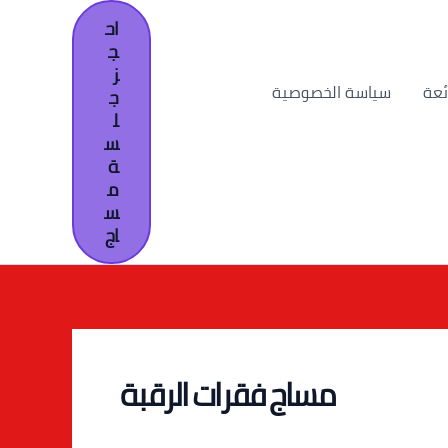
اح
ج
ز
ئعة
سياسة الخصوصية
ج
ل
س
ة
م
س
اج
مساج فقرات الرقبة