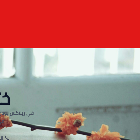
خت
في
ريلاكس بودي
في
📞
اتص