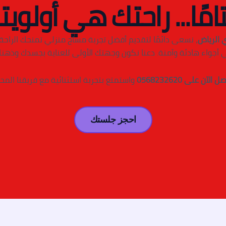
امًا... راحتك هي أولويتن
 الرياض
، نسعى دائمًا لتقديم أفضل تجربة مساج منزلي تمنحك الراحة و
 أجواء هادئة وآمنة. دعنا نكون وجهتك الأولى للعناية بجسدك وذهنك
ل الآن على 0568232620
واستمتع بتجربة استثنائية مع فريقنا المح
احجز جلستك