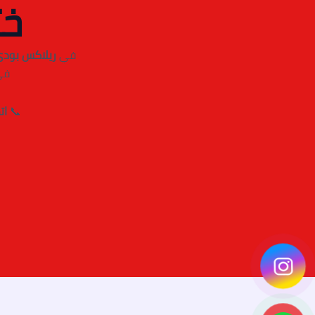
خت
في
ريلاكس بودي
في
📞
اتص