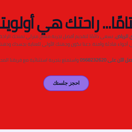
امًا... راحتك هي أولويتن
 الرياض
، نسعى دائمًا لتقديم أفضل تجربة مساج منزلي تمنحك الراحة و
 أجواء هادئة وآمنة. دعنا نكون وجهتك الأولى للعناية بجسدك وذهنك
ل الآن على 0568232620
واستمتع بتجربة استثنائية مع فريقنا المح
احجز جلستك