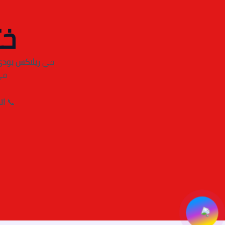
خت
في
ريلاكس بودي
في
📞
اتص