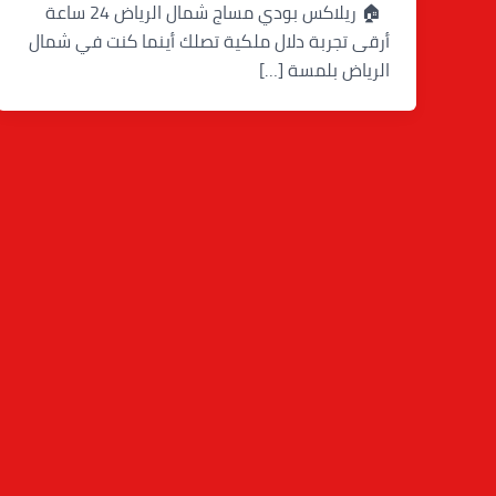
🏠 ريلاكس بودي مساج شمال الرياض 24 ساعة
أرقى تجربة دلال ملكية تصلك أينما كنت في شمال
الرياض بلمسة […]