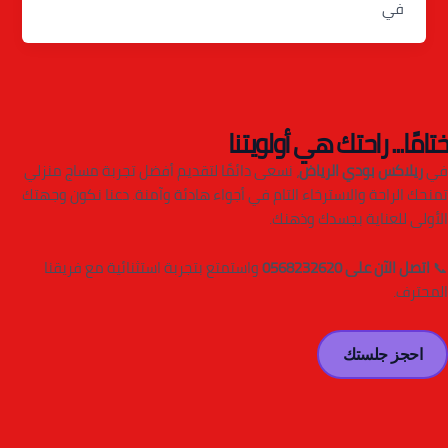
في
ختامًا... راحتك هي أولويتنا
في
ريلاكس بودي الرياض
، نسعى دائمًا لتقديم أفضل تجربة مساج منزلي
تمنحك الراحة والاسترخاء التام في أجواء هادئة وآمنة. دعنا نكون وجهتك
الأولى للعناية بجسدك وذهنك.
📞
اتصل الآن على 0568232620
واستمتع بتجربة استثنائية مع فريقنا
المحترف.
احجز جلستك