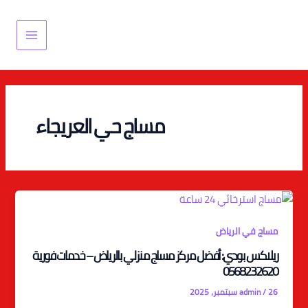
خطي
Main
لى
Menu
لمحتوى
مساج حي العريجاء
مساج في الرياض
ريلاكس بودي: أفضل مركز مساج منزلي بالرياض – خدمات فورية
0568232620
26 سبتمبر، 2025
/
admin