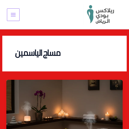
خطي
Main
لى
Menu
لمحتوى
مساج الياسمين