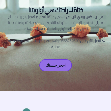
ختامًا... راحتك هي أولويتنا
في
ريلاكس بودي الرياض
، نسعى دائمًا لتقديم أفضل تجربة مساج
منزلي تمنحك الراحة والاسترخاء التام في أجواء هادئة وآمنة. دعنا
نكون وجهتك الأولى للعناية بجسدك وذهنك.
📞
اتصل الآن على 0568232620
واستمتع بتجربة استثنائية مع فريقنا
المحترف.
احجز جلستك