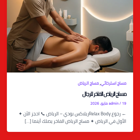
,
مساج استرخائي
مساج الرياض
مساج الرياض الفاخر للرجال
19 مايو، 2026
/
admin
← رجوع Relax Bodyريلاكس بودي – الرياض 📞 احجز الآن ✦
الأول في الرياض ✦ مساج الرياض الفاخر يصلك أينما […]