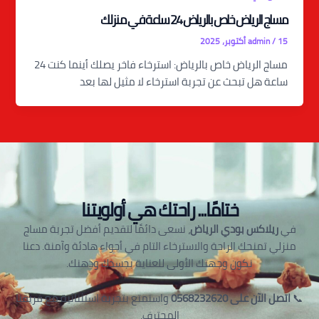
مساج الرياض خاص بالرياض 24 ساعة في منزلك
15 أكتوبر، 2025
/
admin
مساج الرياض خاص بالرياض: استرخاء فاخر يصلك أينما كنت 24
ساعة هل تبحث عن تجربة استرخاء لا مثيل لها بعد
ختامًا... راحتك هي أولويتنا
في
ريلاكس بودي الرياض
، نسعى دائمًا لتقديم أفضل تجربة مساج
منزلي تمنحك الراحة والاسترخاء التام في أجواء هادئة وآمنة. دعنا
نكون وجهتك الأولى للعناية بجسدك وذهنك.
📞
اتصل الآن على 0568232620
واستمتع بتجربة استثنائية مع فريقنا
المحترف.