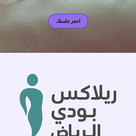
احجز جلستك