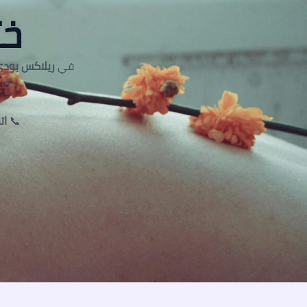
خت
في
ريلاكس بودي
في
📞
اتص