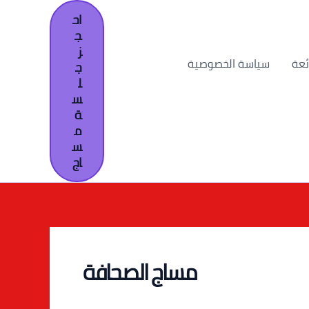
اح
ج
ز
ئعة
سياسة الخصوصية
ج
ل
س
ة
م
س
اج
مساج الصحافة