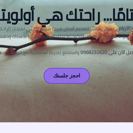
امًا... راحتك هي أولويتن
 الرياض
، نسعى دائمًا لتقديم أفضل تجربة مساج منزلي تمنحك الراحة و
 أجواء هادئة وآمنة. دعنا نكون وجهتك الأولى للعناية بجسدك وذهنك
ل الآن على 0568232620
واستمتع بتجربة استثنائية مع فريقنا المح
احجز جلستك