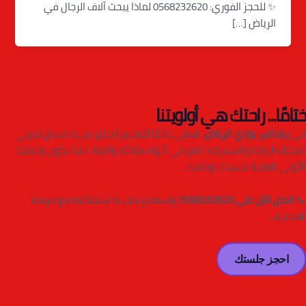
✨ للحجز الفوري: 0568232620 لماذا يبحث آلاف الرجال في
الرياض […]
ختامًا... راحتك هي أولويتنا
في
ريلاكس بودي الرياض
، نسعى دائمًا لتقديم أفضل تجربة مساج منزلي
تمنحك الراحة والاسترخاء التام في أجواء هادئة وآمنة. دعنا نكون وجهتك
الأولى للعناية بجسدك وذهنك.
📞
اتصل الآن على 0568232620
واستمتع بتجربة استثنائية مع فريقنا
المحترف.
احجز جلستك