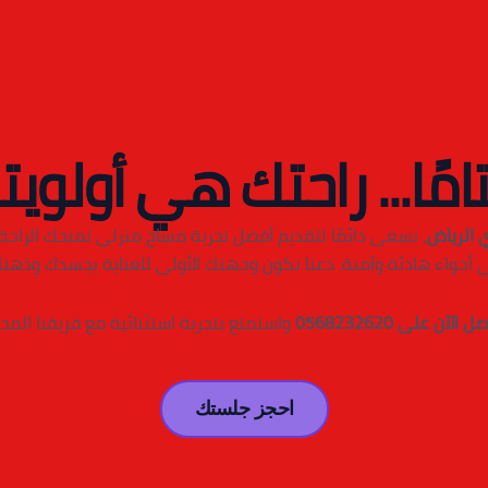
امًا... راحتك هي أولويتن
 الرياض
، نسعى دائمًا لتقديم أفضل تجربة مساج منزلي تمنحك الراحة و
 أجواء هادئة وآمنة. دعنا نكون وجهتك الأولى للعناية بجسدك وذهنك
ل الآن على 0568232620
واستمتع بتجربة استثنائية مع فريقنا المح
احجز جلستك