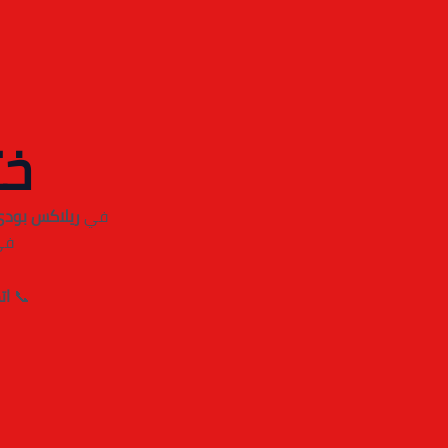
خت
في
ريلاكس بودي
في
📞
اتص