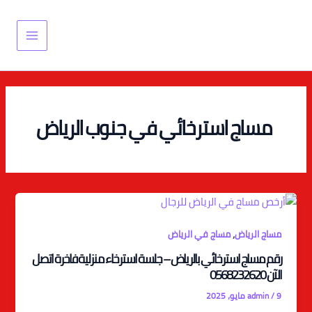
خطي
Main
لى
Menu
لمحتوى
مساج استرخائي في جنوب الرياض
,
مساج الرياض
مساج في الرياض
رقم مساج استرخائي بالرياض – جلسة استرخاء منزلية فاخرة اتصل
الآن 0568232620
9 مايو، 2025
/
admin