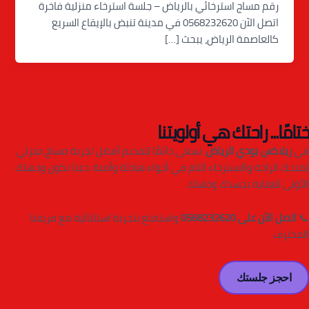
رقم مساج استرخائي بالرياض – جلسة استرخاء منزلية فاخرة
اتصل الآن 0568232620 في مدينة تنبض بالإيقاع السريع
كالعاصمة الرياض، يبحث […]
ختامًا... راحتك هي أولويتنا
في
ريلاكس بودي الرياض
، نسعى دائمًا لتقديم أفضل تجربة مساج منزلي
تمنحك الراحة والاسترخاء التام في أجواء هادئة وآمنة. دعنا نكون وجهتك
الأولى للعناية بجسدك وذهنك.
📞
اتصل الآن على 0568232620
واستمتع بتجربة استثنائية مع فريقنا
المحترف.
احجز جلستك