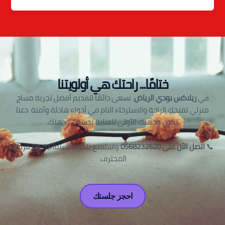
ختامًا... راحتك هي أولويتنا
في
ريلاكس بودي الرياض
، نسعى دائمًا لتقديم أفضل تجربة مساج
منزلي تمنحك الراحة والاسترخاء التام في أجواء هادئة وآمنة. دعنا
نكون وجهتك الأولى للعناية بجسدك وذهنك.
📞
اتصل الآن على 0568232620
واستمتع بتجربة استثنائية مع فريقنا
المحترف.
احجز جلستك