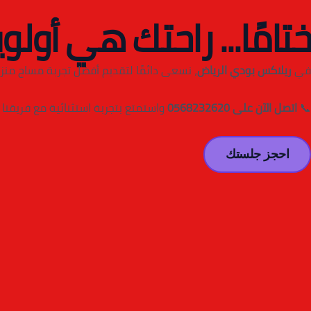
ختامًا... راحتك هي أولوي
في
ريلاكس بودي الرياض
، نسعى دائمًا لتقديم أفضل تجربة مساج منزل
📞
اتصل الآن على 0568232620
واستمتع بتجربة استثنائية مع فريقنا 
احجز جلستك