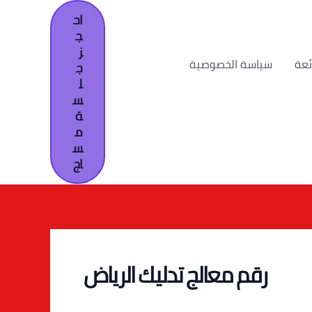
اح
ج
ز
ئعة
سياسة الخصوصية
ج
ل
س
ة
م
س
اج
رقم معالج تدليك الرياض