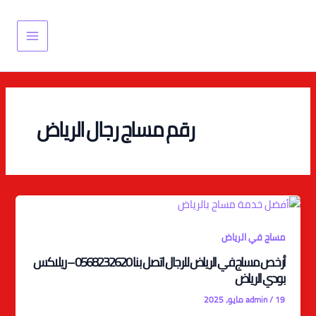
خطي
Main
لى
Menu
لمحتوى
رقم مساج رجال الرياض
مساج في الرياض
أرخص مساج في الرياض للرجال اتصل بنا 0568232620 – ريلاكس
بودي الرياض
19 مايو، 2025
/
admin