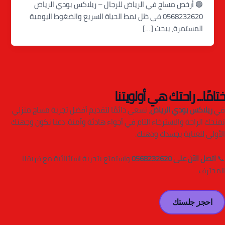
🟢 أرخص مساج في الرياض للرجال – ريلاكس بودي الرياض
0568232620 في ظل نمط الحياة السريع والضغوط اليومية
المستمرة، يبحث […]
ختامًا... راحتك هي أولويتنا
في
ريلاكس بودي الرياض
، نسعى دائمًا لتقديم أفضل تجربة مساج منزلي
تمنحك الراحة والاسترخاء التام في أجواء هادئة وآمنة. دعنا نكون وجهتك
الأولى للعناية بجسدك وذهنك.
📞
اتصل الآن على 0568232620
واستمتع بتجربة استثنائية مع فريقنا
المحترف.
احجز جلستك