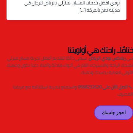
بودي افضل خدمات المساج المنزلي بالرياض للرجال في
مدينة تعج بالحركة […]
ختامًا... راحتك هي أولويتنا
في
ريلاكس بودي الرياض
، نسعى دائمًا لتقديم أفضل تجربة مساج منزلي
تمنحك الراحة والاسترخاء التام في أجواء هادئة وآمنة. دعنا نكون وجهتك
الأولى للعناية بجسدك وذهنك.
📞
اتصل الآن على 0568232620
واستمتع بتجربة استثنائية مع فريقنا
المحترف.
احجز جلستك