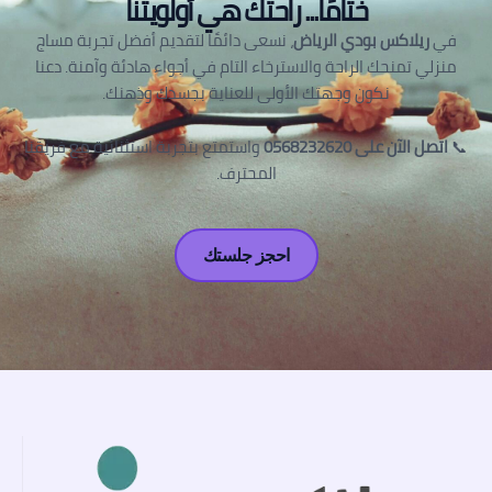
ختامًا... راحتك هي أولويتنا
في
ريلاكس بودي الرياض
، نسعى دائمًا لتقديم أفضل تجربة مساج
منزلي تمنحك الراحة والاسترخاء التام في أجواء هادئة وآمنة. دعنا
نكون وجهتك الأولى للعناية بجسدك وذهنك.
📞
اتصل الآن على 0568232620
واستمتع بتجربة استثنائية مع فريقنا
المحترف.
احجز جلستك