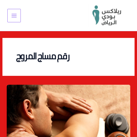
خطي
Main
لى
Menu
لمحتوى
رقم مساج المروج