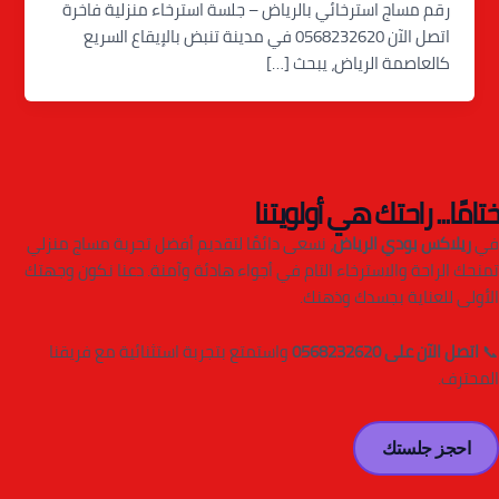
رقم مساج استرخائي بالرياض – جلسة استرخاء منزلية فاخرة
اتصل الآن 0568232620 في مدينة تنبض بالإيقاع السريع
كالعاصمة الرياض، يبحث […]
ختامًا... راحتك هي أولويتنا
في
ريلاكس بودي الرياض
، نسعى دائمًا لتقديم أفضل تجربة مساج منزلي
تمنحك الراحة والاسترخاء التام في أجواء هادئة وآمنة. دعنا نكون وجهتك
الأولى للعناية بجسدك وذهنك.
📞
اتصل الآن على 0568232620
واستمتع بتجربة استثنائية مع فريقنا
المحترف.
احجز جلستك