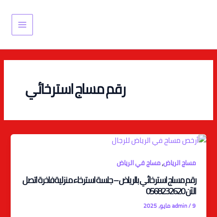
خطي
Main
لى
Menu
لمحتوى
رقم مساج استرخائي
,
مساج الرياض
مساج في الرياض
رقم مساج استرخائي بالرياض – جلسة استرخاء منزلية فاخرة اتصل
الآن 0568232620
9 مايو، 2025
/
admin