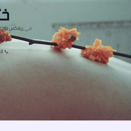
خت
في
ريلاكس بودي
في
📞
اتص