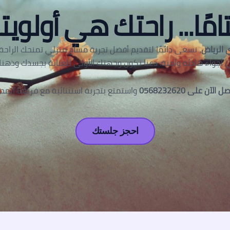
امًا... راحتك هي أولويتن
 الرياض
، نسعى دائمًا لتقديم أفضل تجربة مساج منزلي تمنحك الراحة و
 أجواء هادئة وآمنة. دعنا نكون وجهتك الأولى للعناية بجسدك وذهنك
ل الآن على 0568232620
واستمتع بتجربة استثنائية مع فريقنا المح
احجز جلستك