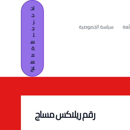
اح
ج
ز
ئعة
سياسة الخصوصية
ج
ل
س
ة
م
س
اج
رقم ريلاكس مساج