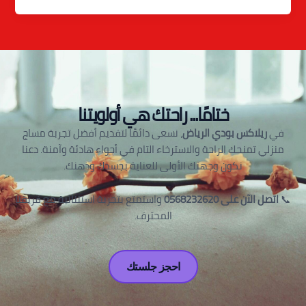
ختامًا... راحتك هي أولويتنا
في
ريلاكس بودي الرياض
، نسعى دائمًا لتقديم أفضل تجربة مساج
منزلي تمنحك الراحة والاسترخاء التام في أجواء هادئة وآمنة. دعنا
نكون وجهتك الأولى للعناية بجسدك وذهنك.
📞
اتصل الآن على 0568232620
واستمتع بتجربة استثنائية مع فريقنا
المحترف.
احجز جلستك