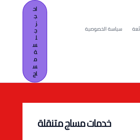
اح
ج
ز
ئعة
سياسة الخصوصية
ج
ل
س
ة
م
س
اج
خدمات مساج متنقلة