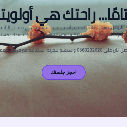
امًا... راحتك هي أولويتن
 الرياض
، نسعى دائمًا لتقديم أفضل تجربة مساج منزلي تمنحك الراحة و
 أجواء هادئة وآمنة. دعنا نكون وجهتك الأولى للعناية بجسدك وذهنك
ل الآن على 0568232620
واستمتع بتجربة استثنائية مع فريقنا المح
احجز جلستك