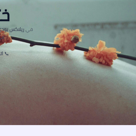
خت
في
ريلاكس بودي
في
📞
اتص