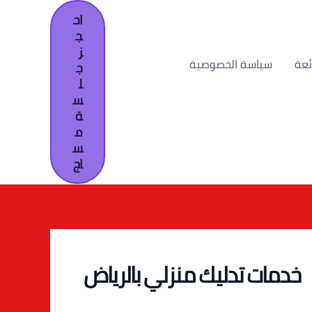
اح
ج
ز
ئعة
سياسة الخصوصية
ج
ل
س
ة
م
س
اج
خدمات تدليك منزلي بالرياض