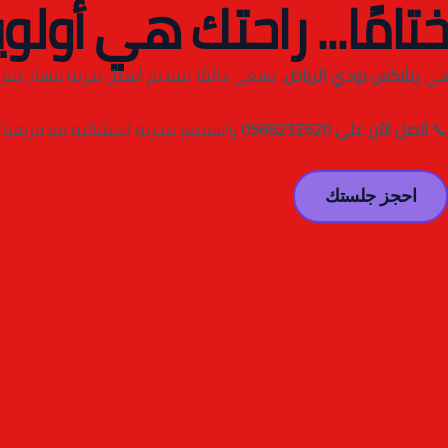
ختامًا... راحتك هي أولوي
في
ريلاكس بودي الرياض
، نسعى دائمًا لتقديم أفضل تجربة مساج منزل
📞
اتصل الآن على 0568232620
واستمتع بتجربة استثنائية مع فريقنا 
احجز جلستك