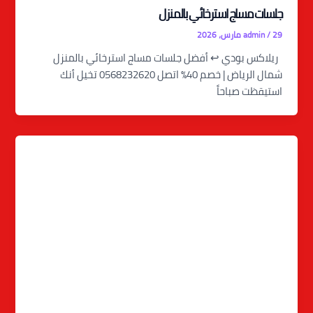
جلسات مساج استرخائي بالمنزل
29 مارس، 2026
/
admin
ريلاكس بودي ↩️ أفضل جلسات مساج استرخائي بالمنزل
شمال الرياض | خصم 40% اتصل 0568232620 تخيل أنك
استيقظت صباحاً