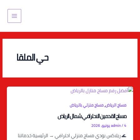
خطي
Main
لى
Menu
لمحتوى
حي الملقا
,
مساج الرياض
مساج منزلي بالرياض
مساج القدمين الاحترافي شمال الرياض
4 يونيو، 2026
/
admin
🌊 ريلاكس بودي مساج منزلي احترافي → الرئيسية خدماتنا