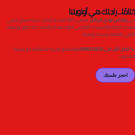
ختامًا... راحتك هي أولويتنا
في
ريلاكس بودي الرياض
، نسعى دائمًا لتقديم أفضل تجربة مساج منزلي
تمنحك الراحة والاسترخاء التام في أجواء هادئة وآمنة. دعنا نكون وجهتك
الأولى للعناية بجسدك وذهنك.
📞
اتصل الآن على 0568232620
واستمتع بتجربة استثنائية مع فريقنا
المحترف.
احجز جلستك