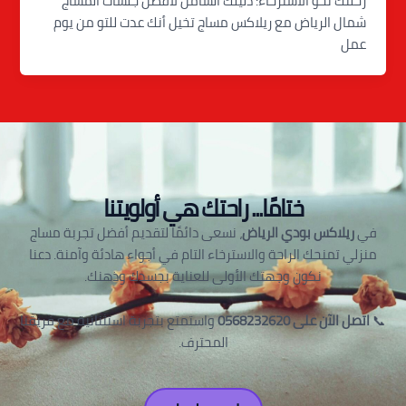
رحلتك نحو الاسترخاء: دليلك الشامل لافضل جلسات المساج
شمال الرياض مع ريلاكس مساج تخيل أنك عدت للتو من يوم
عمل
ختامًا... راحتك هي أولويتنا
في
ريلاكس بودي الرياض
، نسعى دائمًا لتقديم أفضل تجربة مساج
منزلي تمنحك الراحة والاسترخاء التام في أجواء هادئة وآمنة. دعنا
نكون وجهتك الأولى للعناية بجسدك وذهنك.
📞
اتصل الآن على 0568232620
واستمتع بتجربة استثنائية مع فريقنا
المحترف.