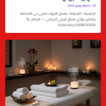
18 يونيو، 2026
/
admin
الرئيسية › المدونة › مساج بالزيوت منزلي حي الصحافة
ريلاكس بودي مساج منزلي احترافي — الرياض 📞
0568232620 خدمة متاحة