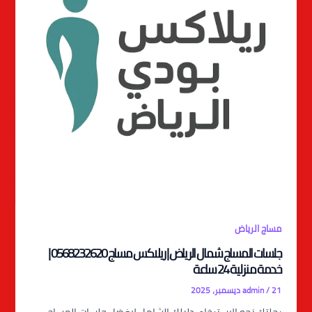
مساج الرياض
جلسات المساج شمال الرياض | ريلاكس مساج 0568232620 |
خدمة منزلية 24 ساعة
21 ديسمبر، 2025
/
admin