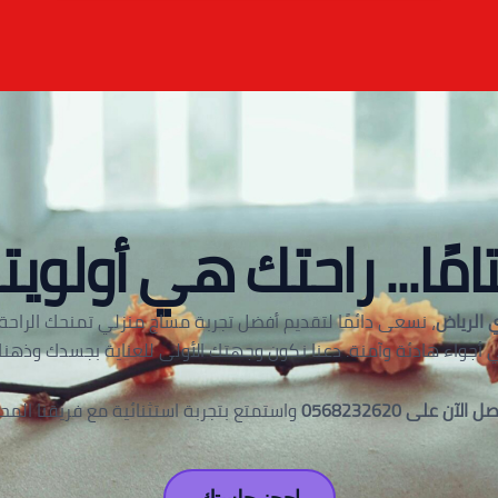
امًا... راحتك هي أولويتن
 الرياض
، نسعى دائمًا لتقديم أفضل تجربة مساج منزلي تمنحك الراحة و
 أجواء هادئة وآمنة. دعنا نكون وجهتك الأولى للعناية بجسدك وذهنك
ل الآن على 0568232620
واستمتع بتجربة استثنائية مع فريقنا المح