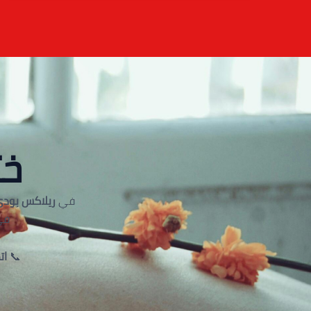
خت
في
ريلاكس بودي
في
📞
اتص