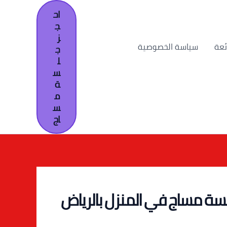
اح
ج
ز
ئعة
سياسة الخصوصية
ج
ل
س
ة
م
س
اج
سة مساج في المنزل بالرياض