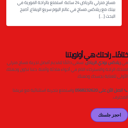
مساج منزلي بالرياض 24 ساعة: استمتع بالراحة الفورية في
بيتك مع ريلاكس مساج في عالم اليوم سريع الإيقاع، أصبح
البحث […]
ختامًا... راحتك هي أولويتنا
في
ريلاكس بودي الرياض
، نسعى دائمًا لتقديم أفضل تجربة مساج منزلي
تمنحك الراحة والاسترخاء التام في أجواء هادئة وآمنة. دعنا نكون وجهتك
الأولى للعناية بجسدك وذهنك.
📞
اتصل الآن على 0568232620
واستمتع بتجربة استثنائية مع فريقنا
المحترف.
احجز جلستك