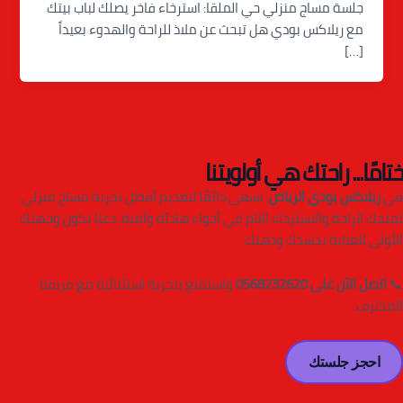
جلسة مساج منزلي حي الملقا: استرخاء فاخر يصلك لباب بيتك
مع ريلاكس بودي هل تبحث عن ملاذ للراحة والهدوء بعيداً
[…]
ختامًا... راحتك هي أولويتنا
في
ريلاكس بودي الرياض
، نسعى دائمًا لتقديم أفضل تجربة مساج منزلي
تمنحك الراحة والاسترخاء التام في أجواء هادئة وآمنة. دعنا نكون وجهتك
الأولى للعناية بجسدك وذهنك.
📞
اتصل الآن على 0568232620
واستمتع بتجربة استثنائية مع فريقنا
المحترف.
احجز جلستك