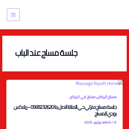
خطي
Main
لى
Menu
لمحتوى
جلسة مساج عند الباب
,
مساج الرياض
مساج في الرياض
جلسة مساج منزلي حي الملقا اتصل بنا 0568232620 – ريلاكس
بودي للمساج
6 يونيو، 2025
/
admin