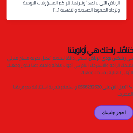
الرياض التي لا تهدأ وتيرتها، تتراكم المسؤوليات اليومية
وتزداد الضغوط الجسدية والنفسية […]
ختامًا... راحتك هي أولويتنا
في
ريلاكس بودي الرياض
، نسعى دائمًا لتقديم أفضل تجربة مساج منزلي
تمنحك الراحة والاسترخاء التام في أجواء هادئة وآمنة. دعنا نكون وجهتك
الأولى للعناية بجسدك وذهنك.
📞
اتصل الآن على 0568232620
واستمتع بتجربة استثنائية مع فريقنا
المحترف.
احجز جلستك