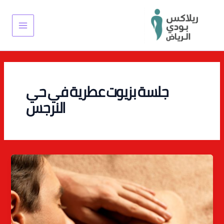
خطي
Main
لى
Menu
لمحتوى
جلسة بزيوت عطرية في حي
النرجس