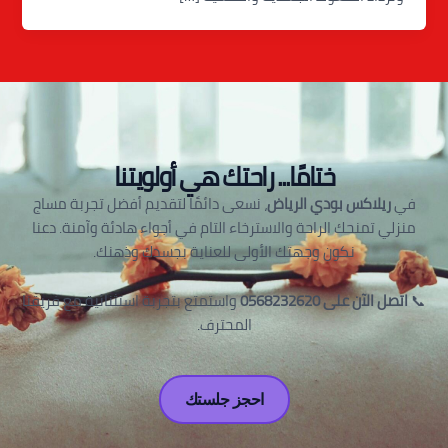
ختامًا... راحتك هي أولويتنا
في
ريلاكس بودي الرياض
، نسعى دائمًا لتقديم أفضل تجربة مساج
منزلي تمنحك الراحة والاسترخاء التام في أجواء هادئة وآمنة. دعنا
نكون وجهتك الأولى للعناية بجسدك وذهنك.
📞
اتصل الآن على 0568232620
واستمتع بتجربة استثنائية مع فريقنا
المحترف.
احجز جلستك