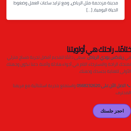
مدينة مزدحمة مثل الرياض، ومع تزايد ساعات العمل وضغوط
الحياة اليومية، […]
ختامًا... راحتك هي أولويتنا
في
ريلاكس بودي الرياض
، نسعى دائمًا لتقديم أفضل تجربة مساج منزلي
تمنحك الراحة والاسترخاء التام في أجواء هادئة وآمنة. دعنا نكون وجهتك
الأولى للعناية بجسدك وذهنك.
📞
اتصل الآن على 0568232620
واستمتع بتجربة استثنائية مع فريقنا
المحترف.
احجز جلستك