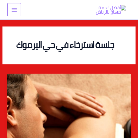
خطي
Main
لى
Menu
لمحتوى
جلسة استرخاء في حي اليرموك