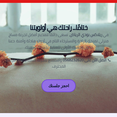
ختامًا... راحتك هي أولويتنا
في
ريلاكس بودي الرياض
، نسعى دائمًا لتقديم أفضل تجربة مساج
منزلي تمنحك الراحة والاسترخاء التام في أجواء هادئة وآمنة. دعنا
نكون وجهتك الأولى للعناية بجسدك وذهنك.
📞
اتصل الآن على 0568232620
واستمتع بتجربة استثنائية مع فريقنا
المحترف.
احجز جلستك