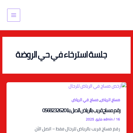
خطي
Main
لى
Menu
لمحتوى
جلسة استرخاء في حي الروضة
,
مساج الرياض
مساج في الرياض
رقم مساج قريب بالرياض اتصل بنا 0568232620
16 مايو، 2025
/
admin
رقم مساج قريب بالرياض للرجال فقط – اتصل الآن