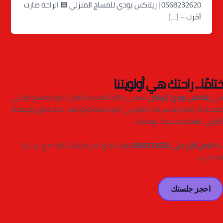
0568232620 | ريلاكس بودي للمساج المنزلي 🟦 الراحة صارت
أقرب – […]
ختامًا... راحتك هي أولويتنا
في
ريلاكس بودي الرياض
، نسعى دائمًا لتقديم أفضل تجربة مساج منزلي
تمنحك الراحة والاسترخاء التام في أجواء هادئة وآمنة. دعنا نكون وجهتك
الأولى للعناية بجسدك وذهنك.
📞
اتصل الآن على 0568232620
واستمتع بتجربة استثنائية مع فريقنا
المحترف.
احجز جلستك