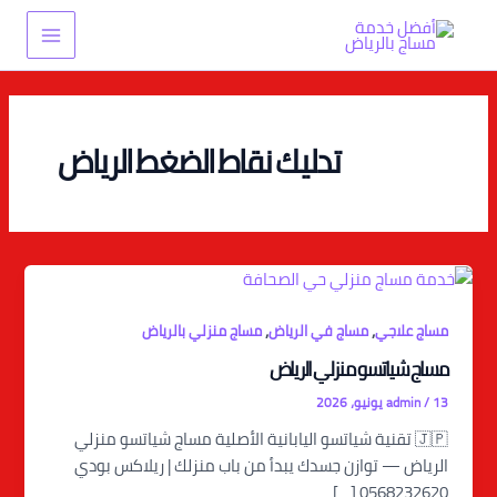
خطي
Main
لى
Menu
لمحتوى
تدليك نقاط الضغط الرياض
,
,
مساج علاجي
مساج في الرياض
مساج منزلي بالرياض
مساج شياتسو منزلي الرياض
13 يونيو، 2026
/
admin
🇯🇵 تقنية شياتسو اليابانية الأصلية مساج شياتسو منزلي
الرياض — توازن جسدك يبدأ من باب منزلك | ريلاكس بودي
0568232620 […]