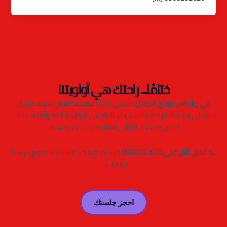
ختامًا... راحتك هي أولويتنا
في
ريلاكس بودي الرياض
، نسعى دائمًا لتقديم أفضل تجربة مساج
منزلي تمنحك الراحة والاسترخاء التام في أجواء هادئة وآمنة. دعنا
نكون وجهتك الأولى للعناية بجسدك وذهنك.
📞
اتصل الآن على 0568232620
واستمتع بتجربة استثنائية مع فريقنا
المحترف.
احجز جلستك