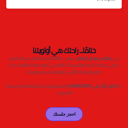
ختامًا... راحتك هي أولويتنا
في
ريلاكس بودي الرياض
، نسعى دائمًا لتقديم أفضل تجربة مساج
منزلي تمنحك الراحة والاسترخاء التام في أجواء هادئة وآمنة. دعنا
نكون وجهتك الأولى للعناية بجسدك وذهنك.
📞
اتصل الآن على 0568232620
واستمتع بتجربة استثنائية مع فريقنا
المحترف.
احجز جلستك