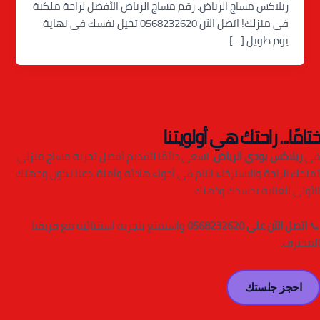
ريلاكس مساج الرياض: رقم مساج الرياض الأفضل لراحة ملكية
في منزلك! اتصل الآن 0568232620 تخيل نفسك في نهاية
يوم طويل […]
ختامًا... راحتك هي أولويتنا
في
ريلاكس بودي الرياض
، نسعى دائمًا لتقديم أفضل تجربة مساج منزلي
تمنحك الراحة والاسترخاء التام في أجواء هادئة وآمنة. دعنا نكون وجهتك
الأولى للعناية بجسدك وذهنك.
📞
اتصل الآن على 0568232620
واستمتع بتجربة استثنائية مع فريقنا
المحترف.
احجز جلستك