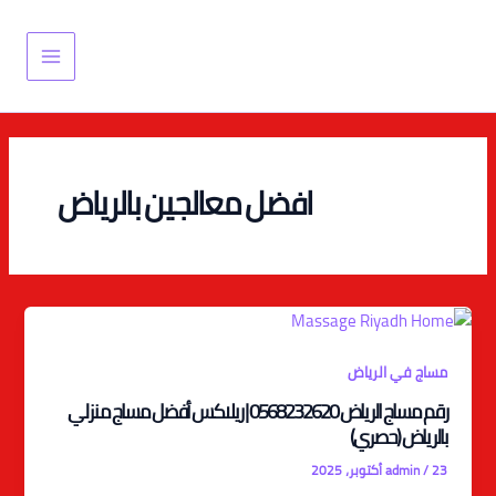
خطي
Main
لى
Menu
لمحتوى
افضل معالجين بالرياض
مساج في الرياض
رقم مساج الرياض 0568232620 | ريلاكس أفضل مساج منزلي
بالرياض (حصري)
23 أكتوبر، 2025
/
admin